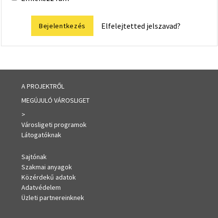
Elfelejtetted jelszavad?
Bejelentkezés
A PROJEKTRŐL
MEGÚJULÓ VÁROSLIGET
>
Városligeti programok
Látogatóknak
Sajtónak
Szakmai anyagok
Közérdekű adatok
Adatvédelem
Üzleti partnereinknek