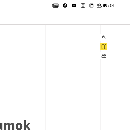
HU
/
EN
KERESÉS
tumok