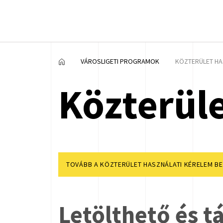
VÁROSLIGETI PROGRAMOK
KÖZTERÜLET HA
Közterüle
TOVÁBB A KÖZTERÜLET HASZNÁLATI KÉRELEM 
Letölthető és 